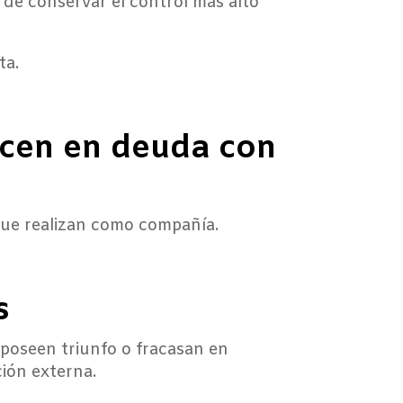
d de conservar el control más alto
ta.
ecen en deuda con
que realizan como compañía.
s
 poseen triunfo o fracasan en
ción externa.