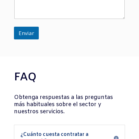
m
e
n
s
a
j
Enviar
e
o
FAQ
Obtenga respuestas a las preguntas
más habituales sobre el sector y
nuestros servicios.
¿Cuánto cuesta contratar a