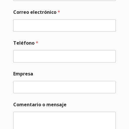
Correo electrónico
*
Teléfono
*
e
Empresa
l
e
c
t
r
ó
Comentario o mensaje
n
i
c
o