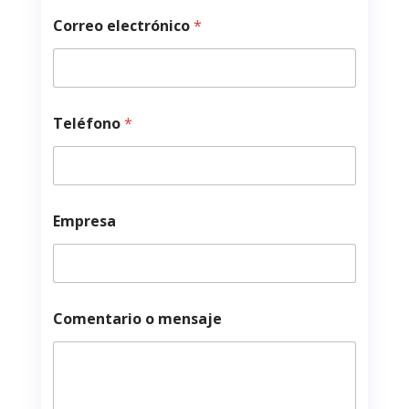
Correo electrónico
*
Teléfono
*
N
Empresa
o
m
b
r
e
E
Comentario o mensaje
m
p
r
e
s