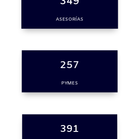
349
ASESORÍAS
257
PYMES
391